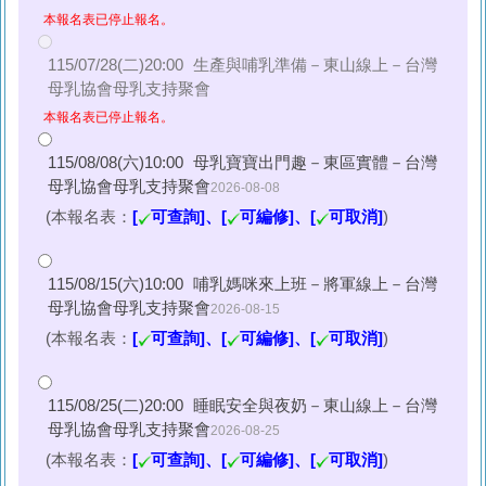
本報名表已停止報名。
115/07/28(二)20:00 生產與哺乳準備－東山線上－台灣
母乳協會母乳支持聚會
本報名表已停止報名。
115/08/08(六)10:00 母乳寶寶出門趣－東區實體－台灣
母乳協會母乳支持聚會
2026-08-08
(本報名表：
[
可查詢]、[
可編修]、[
可取消]
)
115/08/15(六)10:00 哺乳媽咪來上班－將軍線上－台灣
母乳協會母乳支持聚會
2026-08-15
(本報名表：
[
可查詢]、[
可編修]、[
可取消]
)
115/08/25(二)20:00 睡眠安全與夜奶－東山線上－台灣
母乳協會母乳支持聚會
2026-08-25
(本報名表：
[
可查詢]、[
可編修]、[
可取消]
)