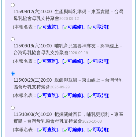
115/09/12(六)10:00 生產與哺乳準備－東區實體－台灣
母乳協會母乳支持聚會
2026-09-12
(本報名表：
[
可查詢]、[
可編修]、[
可取消]
)
115/09/19(六)10:00 哺乳育兒需要神隊友－將軍線上－
台灣母乳協會母乳支持聚會
2026-09-19
(本報名表：
[
可查詢]、[
可編修]、[
可取消]
)
115/09/29(二)20:00 親餵與瓶餵－東山線上－台灣母乳
協會母乳支持聚會
2026-09-29
(本報名表：
[
可查詢]、[
可編修]、[
可取消]
)
115/10/03(六)10:00 把握關鍵百日，哺乳更順利－東區
實體－台灣母乳協會母乳支持聚會
2026-10-03
(本報名表：
[
可查詢]、[
可編修]、[
可取消]
)