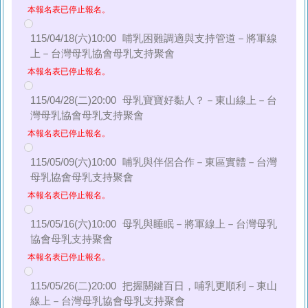
本報名表已停止報名。
115/04/18(六)10:00 哺乳困難調適與支持管道－將軍線
上－台灣母乳協會母乳支持聚會
本報名表已停止報名。
115/04/28(二)20:00 母乳寶寶好黏人？－東山線上－台
灣母乳協會母乳支持聚會
本報名表已停止報名。
115/05/09(六)10:00 哺乳與伴侶合作－東區實體－台灣
母乳協會母乳支持聚會
本報名表已停止報名。
115/05/16(六)10:00 母乳與睡眠－將軍線上－台灣母乳
協會母乳支持聚會
本報名表已停止報名。
115/05/26(二)20:00 把握關鍵百日，哺乳更順利－東山
線上－台灣母乳協會母乳支持聚會