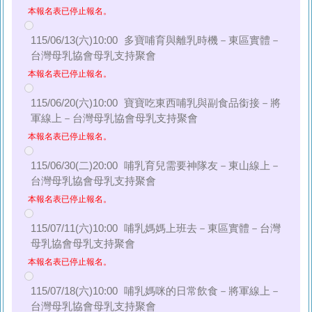
本報名表已停止報名。
115/06/13(六)10:00 多寶哺育與離乳時機－東區實體－
台灣母乳協會母乳支持聚會
本報名表已停止報名。
115/06/20(六)10:00 寶寶吃東西哺乳與副食品銜接－將
軍線上－台灣母乳協會母乳支持聚會
本報名表已停止報名。
115/06/30(二)20:00 哺乳育兒需要神隊友－東山線上－
台灣母乳協會母乳支持聚會
本報名表已停止報名。
115/07/11(六)10:00 哺乳媽媽上班去－東區實體－台灣
母乳協會母乳支持聚會
本報名表已停止報名。
115/07/18(六)10:00 哺乳媽咪的日常飲食－將軍線上－
台灣母乳協會母乳支持聚會