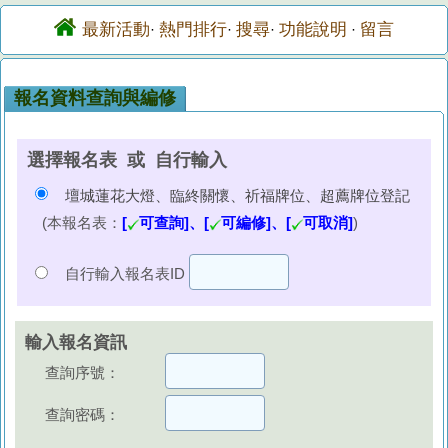
最新活動
熱門排行
搜尋
功能說明
留言
·
·
·
·
報名資料查詢與編修
選擇報名表 或 自行輸入
壇城蓮花大燈、臨終關懷、祈福牌位、超薦牌位登記
(本報名表：
[
可查詢]、[
可編修]、[
可取消]
)
自行輸入報名表ID
輸入報名資訊
查詢序號：
查詢密碼：