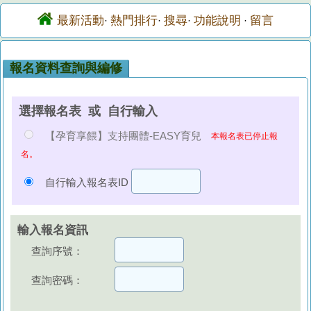
最新活動
熱門排行
搜尋
功能說明
留言
·
·
·
·
報名資料查詢與編修
選擇報名表 或 自行輸入
【孕育享餵】支持團體-EASY育兒
本報名表已停止報
名。
自行輸入報名表ID
輸入報名資訊
查詢序號：
查詢密碼：