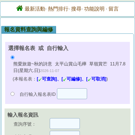
最新活動
熱門排行
搜尋
功能說明
留言
·
·
·
·
報名資料查詢與編修
選擇報名表 或 自行輸入
熊愛旅遊~秋的詩意 太平山賞山毛櫸 草嶺賞芒 11月7.8
日(星期六.日)
2026-11-07
(本報名表：
[
可查詢]、[
可編修]、[
可取消]
)
自行輸入報名表ID
輸入報名資訊
查詢序號：