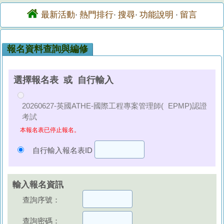
最新活動
熱門排行
搜尋
功能說明
留言
·
·
·
·
報名資料查詢與編修
選擇報名表 或 自行輸入
20260627-英國ATHE-國際工程專案管理師( EPMP)認證
考試
本報名表已停止報名。
自行輸入報名表ID
輸入報名資訊
查詢序號：
查詢密碼：