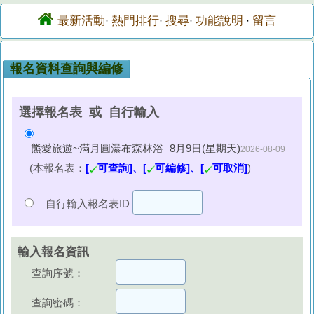
最新活動
熱門排行
搜尋
功能說明
留言
·
·
·
·
報名資料查詢與編修
選擇報名表 或 自行輸入
熊愛旅遊~滿月圓瀑布森林浴 8月9日(星期天)
2026-08-09
(本報名表：
[
可查詢]、[
可編修]、[
可取消]
)
自行輸入報名表ID
輸入報名資訊
查詢序號：
查詢密碼：