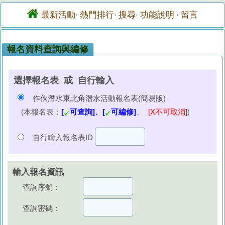
最新活動
熱門排行
搜尋
功能說明
留言
·
·
·
·
報名資料查詢與編修
選擇報名表 或 自行輸入
作伙潛水東北角潛水活動報名表(簡易版)
(本報名表：
[
可查詢]、[
可編修]
、
[X不可取消]
)
自行輸入報名表ID
輸入報名資訊
查詢序號：
查詢密碼：