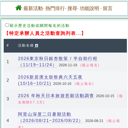
最新活動
熱門排行
搜尋
功能說明
留言
·
·
·
·
顯示歷史活動或關閉報名的活動
【特定承辦人員之活動查詢列表...】
#
活動名稱
2026東京秋日銀杏散策 / 半自助行程
1
（11/19~11/24）
2026-11-19
(截止報名)
2026新居濱太鼓祭典六天五夜
2
(10/16~10/21)
2026-10-16
(截止報名)
2026 年秋天日本旅遊意願活動調查
2026-10-15
(報
3
名期限67.3天)
阿里山深度二日暑期活動
（2026/08/21~2026/08/22）
4
2026-08-21
(截止報
名)