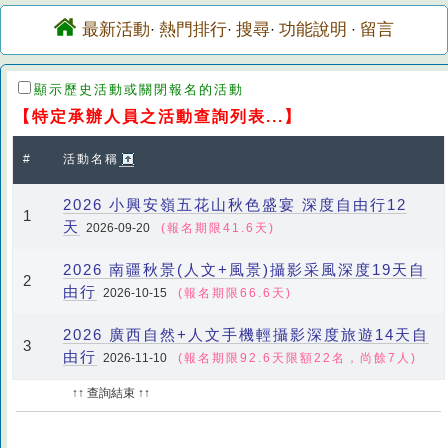
最新活動
熱門排行
搜尋
功能說明
留言
·
·
·
·
顯示歷史活動或關閉報名的活動
【特定承辦人員之活動查詢列表...】
#
活動名稱
2026 小興安嶺五花山秋色盛宴 深度自由行12
1
天
2026-09-20
(報名期限41.6天)
2026 南疆秋景(人文+風景)攝影采風深度19天自
2
由行
2026-10-15
(報名期限66.6天)
2026 廣西自然+人文手機輕攝影深度旅遊14天自
3
由行
2026-11-10
(報名期限92.6天限額22名，尚餘7人)
↑↑ 查詢結束 ↑↑