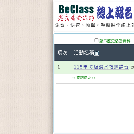
免費、快速、簡單，輕鬆製作線上報
顯示歷史活動資料
項次
活動名稱
1
115年 C級滑水教練講習
2
↑↑ 查詢結束 ↑↑