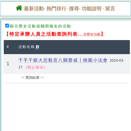
最新活動
熱門排行
搜尋
功能說明
留言
·
·
·
·
顯示歷史活動或關閉報名的活動
【特定承辦人員之活動查詢列表...
】
含歷史活動
#
活動名稱
千手千眼大悲觀音八關齋戒┃桃園小法會
2024-03-
1
17
(截止報名)
↑↑ 查詢結束 ↑↑