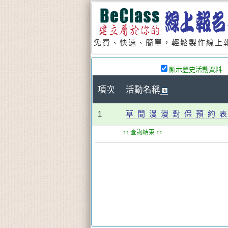
免費、快速、簡單，輕鬆製作線上報
顯示歷史活動資料
項次
活動名稱
1
草 間 漫 漫 對 保 預 約 表
↑↑ 查詢結束 ↑↑