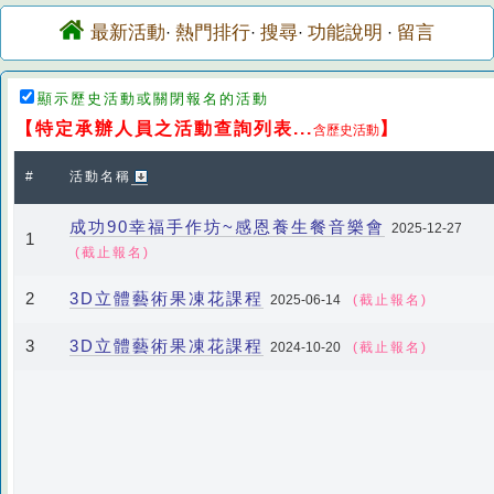
最新活動
熱門排行
搜尋
功能說明
留言
·
·
·
·
顯示歷史活動或關閉報名的活動
【特定承辦人員之活動查詢列表...
】
含歷史活動
#
活動名稱
成功90幸福手作坊~感恩養生餐音樂會
2025-12-27
1
(截止報名)
3D立體藝術果凍花課程
2
2025-06-14
(截止報名)
3D立體藝術果凍花課程
3
2024-10-20
(截止報名)