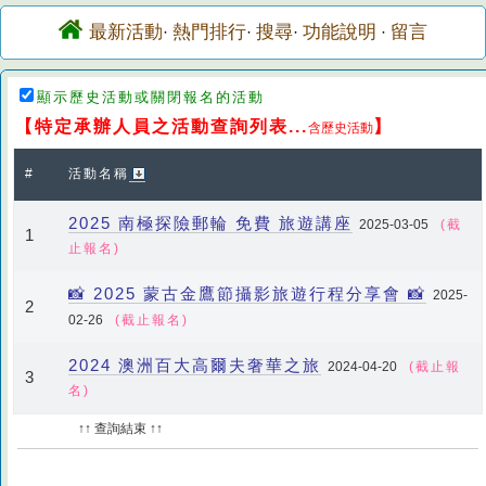
最新活動
熱門排行
搜尋
功能說明
留言
·
·
·
·
顯示歷史活動或關閉報名的活動
【特定承辦人員之活動查詢列表...
】
含歷史活動
#
活動名稱
2025 南極探險郵輪 免費 旅遊講座
2025-03-05
(截
1
止報名)
📸 2025 蒙古金鷹節攝影旅遊行程分享會 📸
2025-
2
02-26
(截止報名)
2024 澳洲百大高爾夫奢華之旅
2024-04-20
(截止報
3
名)
↑↑ 查詢結束 ↑↑