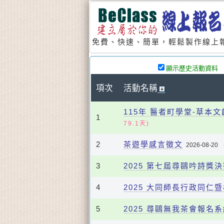
免費、快速、簡單，輕鬆製作線上報
顯示歷史活動資料
項次
活動名稱
115年 醫者町學堂-草本
1
79.1天)
2
茶遊學感言徵文
2026-08-20
3
2025 第七屆尋鷗吟詩獎
4
2025 大同師長行政同仁
5
2025 尋鷗無我茶會報名