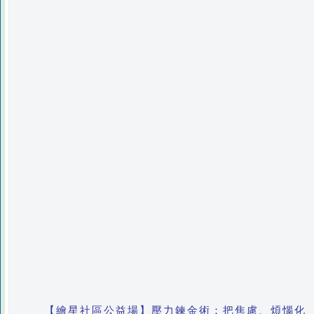
【繪星社區公益場】壓力鍊金術：把焦慮、煩惱化