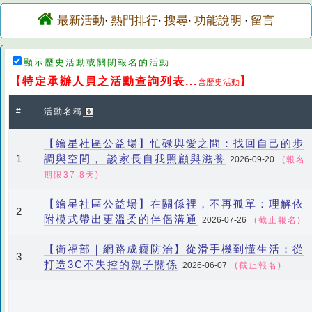
最新活動
熱門排行
搜尋
功能說明
留言
·
·
·
·
顯示歷史活動或關閉報名的活動
【特定承辦人員之活動查詢列表...
】
含歷史活動
#
活動名稱
【繪星社區公益場】忙碌與愛之間：找回自己的步
調與空間， 談家長自我照顧與滋養
1
2026-09-20
(報名
期限37.8天)
【繪星社區公益場】在關係裡，不再孤單：理解依
2
附模式帶出更溫柔的伴侶溝通
2026-07-26
(截止報名)
【衛福部｜網路成癮防治】從滑手機到懂生活：從
3
打造3C不失控的親子關係
2026-06-07
(截止報名)