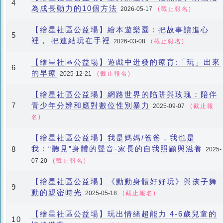
4
為成長動力的10個方法
2026-05-17
(截止報名)
【繪星社區公益場】繪本遊樂園：把故事讀進心
5
裡， 把連結玩在手裡
2026-03-08
(截止報名)
【繪星社區公益場】遊戲中迸發的療育:「玩」出來
6
的早療
2025-12-21
(截止報名)
【繪星社區公益場】網路世界的陷阱與玫瑰：陪伴
青少年分辨和應對數位性別暴力
7
2025-09-07
(截止報
名)
【繪星社區公益場】我是媽媽/爸爸，我也是
我：“聽見”身體的聲音-家長的自我照顧與滋養
8
2025-
07-20
(截止報名)
【繪星社區公益場】《動動身體好好玩》與孩子舞
9
動的親密時光
2025-05-18
(截止報名)
【繪星社區公益場】玩出情緒超能力 4-6歲兒童的
10