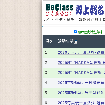
免費、快速、簡單，輕鬆製作線上報
顯示歷史活動資料
項次
活動名稱
1
2026奇萊玩一夏活動-退
2
2025縱谷HAKKA音樂節
3
2025縱谷HAKKA音樂節
4
2025客鼓鳴心 一日農夫
5
2025客鼓鳴心 鼓王爭戰
6
2025奇萊玩一夏活動-退